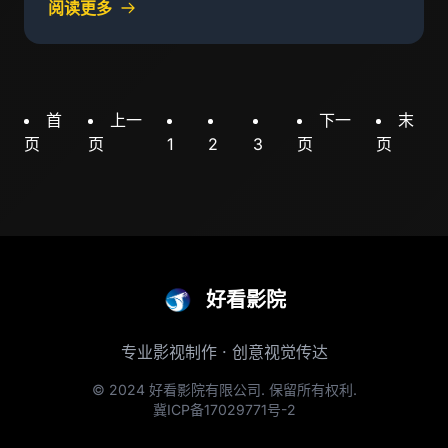
阅读更多
被侵犯等问题
首
上一
下一
末
页
页
1
2
3
页
页
好看影院
专业影视制作 · 创意视觉传达
© 2024 好看影院有限公司. 保留所有权利.
冀ICP备17029771号-2