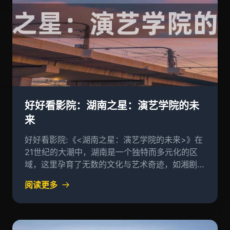
好好看影院：湖南之星：演艺学院的未
来
好好看影院:《<湖南之星：演艺学院的未来>》在
21世纪的大潮中，湖南是一个独特而多元化的区
域，这里孕育了无数的文化与艺术奇迹，如湘剧、
湘菜、茶文化等，而最耀眼的是“湘星”（原名“湖
阅读更多
南之星”，意指以明星为榜样，以音乐为纽带）